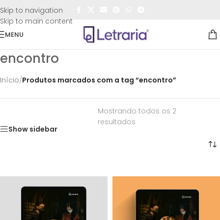
FRETE GRÁTIS
para todo o Brasil nas compras
acima de
Skip to navigation
R$50,00
Skip to main content
MENU
encontro
Início
/
Produtos marcados com a tag “encontro”
Mostrando todos os 2
resultados
Show sidebar