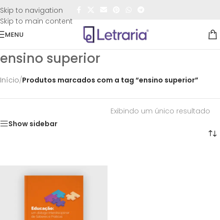
FRETE GRÁTIS
para todo o Brasil nas compras
acima de
Skip to navigation
R$50,00
Skip to main content
MENU
ensino superior
Início
/
Produtos marcados com a tag “ensino superior”
Exibindo um único resultado
Show sidebar