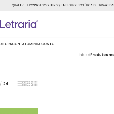
ÁTIS
para todo o Brasil nas compras
acima de R$50,00
QUAL FRETE POSSO ESCOLHER?
QUEM SOMOS?
POLÍTICA DE PRIVACIDA
DITORA
CONTATO
MINHA CONTA
Início
/
Produtos ma
24