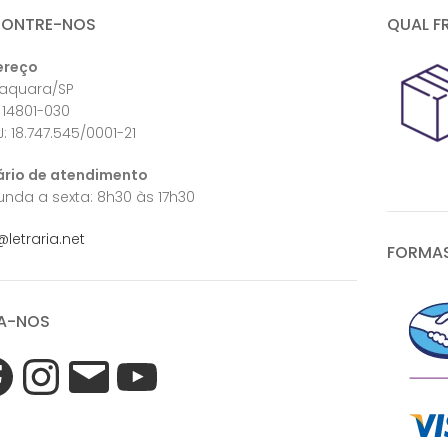
CONTRE-NOS
QUAL F
ereço
raquara/SP
 14801-030
: 18.747.545/0001-21
ário de atendimento
nda a sexta: 8h30 às 17h30
@letraria.net
FORMAS
A-NOS