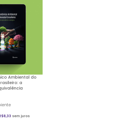
ico Ambiental do
asileiro: a
uivalência
iente
R$
8,33
sem juros