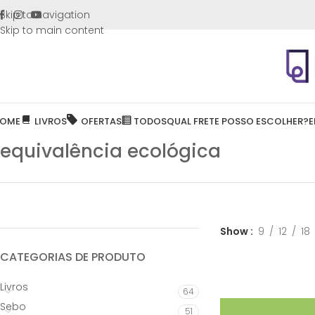
FRETE GR
Skip to navigation
Skip to main content
OME
LIVROS
OFERTAS
TODOS
QUAL FRETE POSSO ESCOLHER?
E
equivalência ecológica
Show
9
12
18
CATEGORIAS DE PRODUTO
Livros
64
Sebo
51