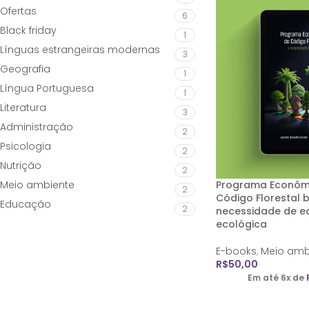
Ofertas
6
Black friday
1
Línguas estrangeiras modernas
3
Geografia
1
Língua Portuguesa
1
Literatura
3
Administração
2
Psicologia
2
Nutrição
2
Meio ambiente
Programa Econôm
2
Código Florestal br
Educação
2
necessidade de eq
ecológica
E-books
,
Meio amb
R$
50,00
Em até 6x de