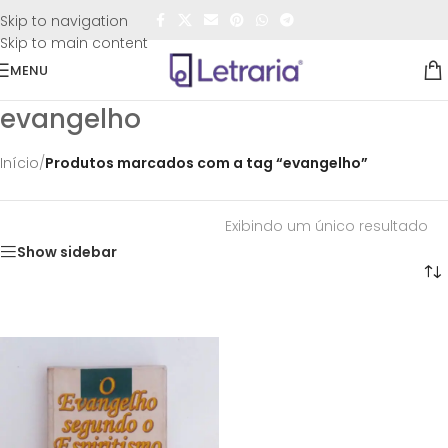
FRETE GRÁTIS
para todo o Brasil nas compras
acima de
Skip to navigation
R$50,00
Skip to main content
MENU
evangelho
Início
/
Produtos marcados com a tag “evangelho”
Exibindo um único resultado
Show sidebar