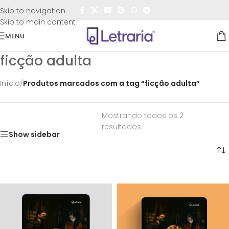
FRETE GRÁTIS
para todo o Brasil nas compras
acima de
Skip to navigation
R$50,00
Skip to main content
MENU
ficção adulta
Início
/
Produtos marcados com a tag “ficção adulta”
Mostrando todos os 2
resultados
Show sidebar