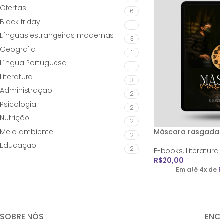
Ofertas
6
Black friday
1
Línguas estrangeiras modernas
3
Geografia
1
Língua Portuguesa
1
Literatura
3
Administração
2
Psicologia
2
Nutrição
2
Meio ambiente
Máscara rasgada
2
Educação
2
E-books
,
Literatura
R$
20,00
Em até 4x de
SOBRE NÓS
EN