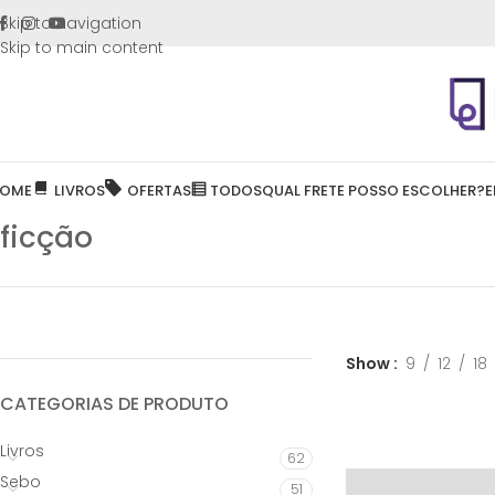
FRETE GR
Skip to navigation
Skip to main content
OME
LIVROS
OFERTAS
TODOS
QUAL FRETE POSSO ESCOLHER?
E
ficção
Show
9
12
18
CATEGORIAS DE PRODUTO
Livros
62
Sebo
51