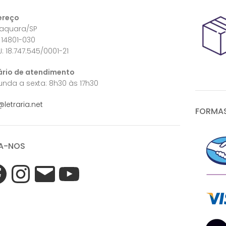
ereço
raquara/SP
 14801-030
: 18.747.545/0001-21
ário de atendimento
nda a sexta: 8h30 às 17h30
@letraria.net
FORMAS
A-NOS