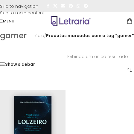
FRETE GRÁTIS
para todo o Brasil nas compras
acima de
Skip to navigation
R$50,00
Skip to main content
MENU
gamer
Início
/
Produtos marcados com a tag “gamer”
Exibindo um único resultado
Show sidebar