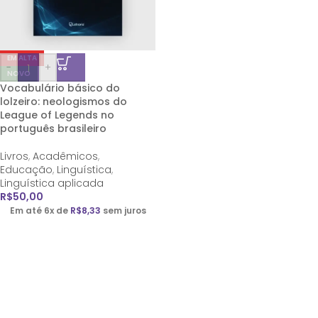
EM ALTA
-
+
NOVO
Vocabulário básico do
lolzeiro: neologismos do
League of Legends no
português brasileiro
Livros
,
Acadêmicos
,
Educação
,
Linguística
,
Linguística aplicada
R$
50,00
Em até 6x de
R$
8,33
sem juros