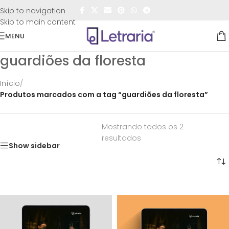
FRETE GRÁTIS
para todo o Brasil nas compras
acima de
Skip to navigation
R$50,00
Skip to main content
MENU
guardiões da floresta
Início
/
Produtos marcados com a tag “guardiões da floresta”
Mostrando todos os 2
resultados
Show sidebar