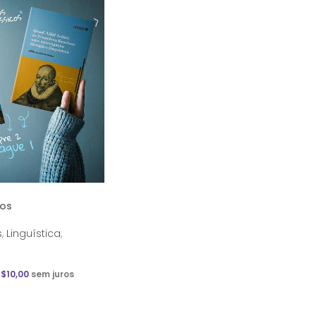
cos
s
,
Linguística
,
R$
10,00
sem juros