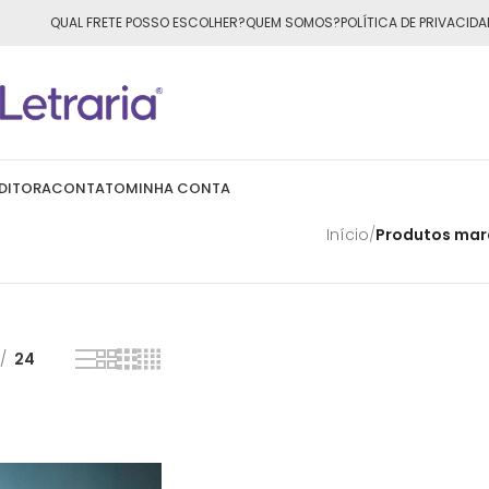
ÁTIS
para todo o Brasil nas compras
acima de R$50,00
QUAL FRETE POSSO ESCOLHER?
QUEM SOMOS?
POLÍTICA DE PRIVACIDA
DITORA
CONTATO
MINHA CONTA
Início
/
Produtos marc
24