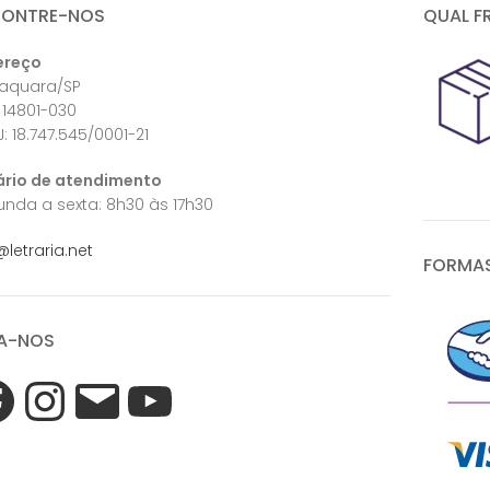
CONTRE-NOS
QUAL F
ereço
raquara/SP
 14801-030
: 18.747.545/0001-21
ário de atendimento
nda a sexta: 8h30 às 17h30
@letraria.net
FORMAS
A-NOS