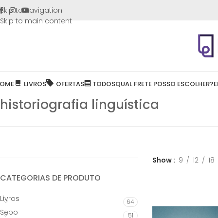
FRETE GR
Skip to navigation
Skip to main content
OME
LIVROS
OFERTAS
TODOS
QUAL FRETE POSSO ESCOLHER?
E
historiografia linguística
Show
9
12
18
CATEGORIAS DE PRODUTO
Livros
64
Sebo
51