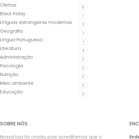
Ofertas
6
Black friday
1
Línguas estrangeiras modernas
3
Geografia
1
Língua Portuguesa
1
Literatura
3
Administração
2
Psicologia
2
Nutrição
2
Meio ambiente
2
Educação
2
SOBRE NÓS
EN
Nossa loja foi criada, pois acreditamos que o
End