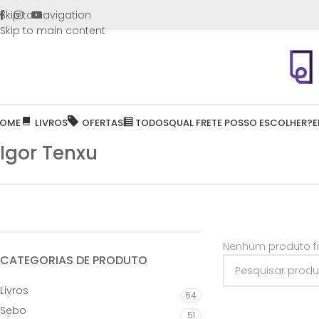
FRETE GR
Skip to navigation
Skip to main content
OME
LIVROS
OFERTAS
TODOS
QUAL FRETE POSSO ESCOLHER?
E
Igor Tenxu
Nenhum produto fo
CATEGORIAS DE PRODUTO
Livros
64
Sebo
51