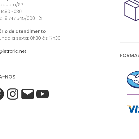
raquara/SP
 14801-030
: 18.747.545/0001-21
ário de atendimento
nda a sexta: 8h30 às 17h30
@letraria.net
FORMAS
A-NOS