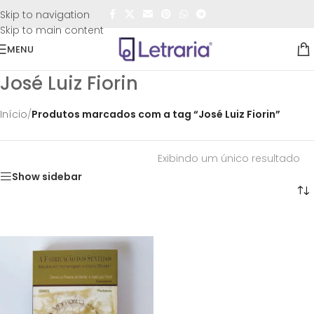
FRETE GRÁTIS
para todo o Brasil nas compras
acima de
Skip to navigation
R$50,00
Skip to main content
MENU
José Luiz Fiorin
Início
/
Produtos marcados com a tag “José Luiz Fiorin”
Exibindo um único resultado
Show sidebar