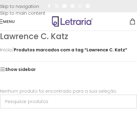
FRETE GRÁTIS
para todo o Brasil nas compras
acima de
Skip to navigation
R$50,00
Skip to main content
MENU
Lawrence C. Katz
Início
/
Produtos marcados com a tag “Lawrence C. Katz”
Show sidebar
Nenhum produto foi encontrado para a sua seleção.