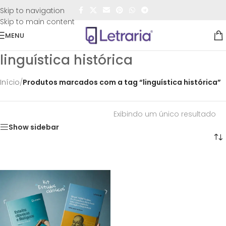
FRETE GRÁTIS
para todo o Brasil nas compras
acima de
Skip to navigation
R$50,00
Skip to main content
MENU
linguística histórica
Início
/
Produtos marcados com a tag “linguística histórica”
Exibindo um único resultado
Show sidebar