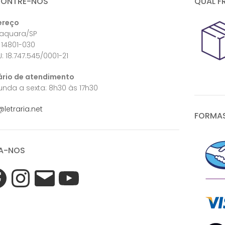
CONTRE-NOS
QUAL F
ereço
raquara/SP
 14801-030
: 18.747.545/0001-21
ário de atendimento
nda a sexta: 8h30 às 17h30
@letraria.net
FORMAS
A-NOS