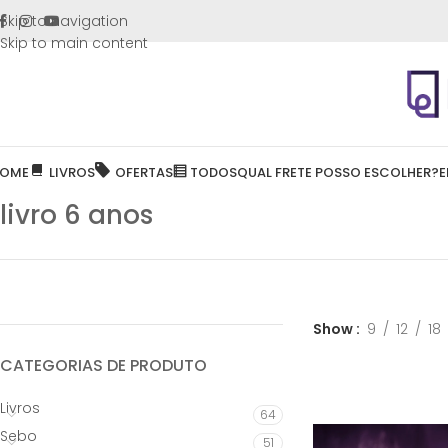
FRETE GR
Skip to navigation
Skip to main content
OME
LIVROS
OFERTAS
TODOS
QUAL FRETE POSSO ESCOLHER?
E
livro 6 anos
Show
9
12
18
CATEGORIAS DE PRODUTO
Livros
64
Sebo
51