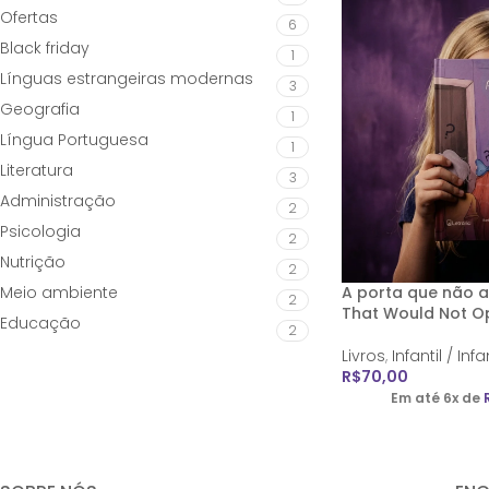
Ofertas
6
Black friday
1
Línguas estrangeiras modernas
3
Geografia
1
Língua Portuguesa
1
Literatura
3
Administração
2
Psicologia
2
Nutrição
2
Meio ambiente
A porta que não a
2
That Would Not O
Educação
2
Livros
,
Infantil / Inf
R$
70,00
Em até 6x de