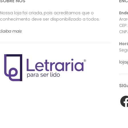
SOBRE NÓS
EN
Nossa loja foi criada, pois acreditamos que o
End
conhecimento deve ser disponibilizado a todos.
Ara
CEP:
Saiba mais
CNPJ
Hor
Segu
loja
SIG