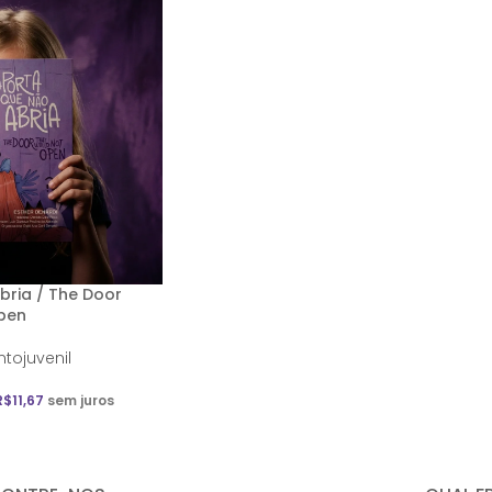
bria / The Door
pen
antojuvenil
R$
11,67
sem juros