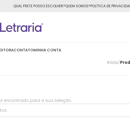
ÁTIS
para todo o Brasil nas compras
acima de R$50,00
QUAL FRETE POSSO ESCOLHER?
QUEM SOMOS?
POLÍTICA DE PRIVACIDA
DITORA
CONTATO
MINHA CONTA
Início
/
Prod
i encontrado para a sua seleção.