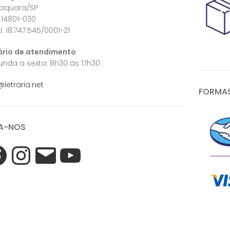
raquara/SP
 14801-030
: 18.747.545/0001-21
ário de atendimento
nda a sexta: 8h30 às 17h30
@letraria.net
FORMAS
A-NOS