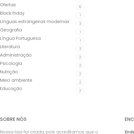
Ofertas
6
Black friday
1
Línguas estrangeiras modernas
3
Geografia
1
Língua Portuguesa
1
Literatura
3
Administração
2
Psicologia
2
Nutrição
2
Meio ambiente
2
Educação
2
SOBRE NÓS
EN
Nossa loja foi criada, pois acreditamos que o
End