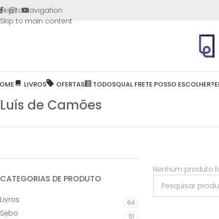
FRETE GR
Skip to navigation
Skip to main content
OME
LIVROS
OFERTAS
TODOS
QUAL FRETE POSSO ESCOLHER?
E
Luís de Camões
Nenhum produto fo
CATEGORIAS DE PRODUTO
Livros
64
Sebo
51