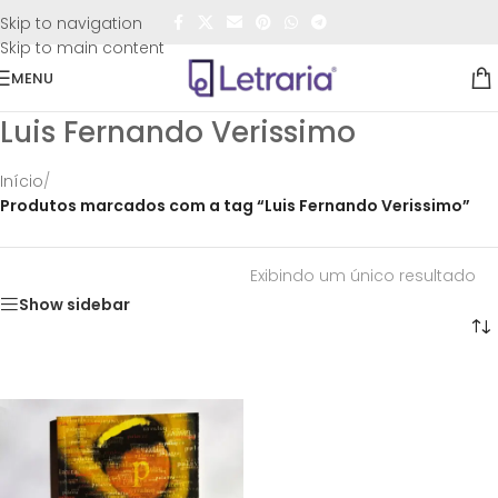
FRETE GRÁTIS
para todo o Brasil nas compras
acima de
Skip to navigation
R$50,00
Skip to main content
MENU
Luis Fernando Verissimo
Início
/
Produtos marcados com a tag “Luis Fernando Verissimo”
Exibindo um único resultado
Show sidebar