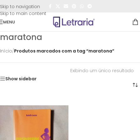
FRETE GRÁTIS
para todo o Brasil nas compras
acima de
Skip to navigation
R$50,00
Skip to main content
MENU
maratona
Início
/
Produtos marcados com a tag “maratona”
Exibindo um único resultado
Show sidebar