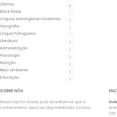
Ofertas
6
Black friday
1
Línguas estrangeiras modernas
3
Geografia
1
Língua Portuguesa
1
Literatura
3
Administração
2
Psicologia
2
Nutrição
2
Meio ambiente
2
Educação
2
SOBRE NÓS
EN
Nossa loja foi criada, pois acreditamos que o
End
conhecimento deve ser disponibilizado a todos.
Ara
CEP: