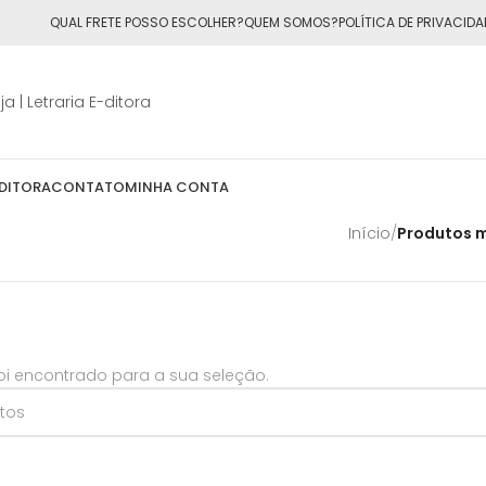
ÁTIS
para todo o Brasil nas compras
acima de R$50,00
QUAL FRETE POSSO ESCOLHER?
QUEM SOMOS?
POLÍTICA DE PRIVACIDA
DITORA
CONTATO
MINHA CONTA
Início
/
Produtos m
i encontrado para a sua seleção.