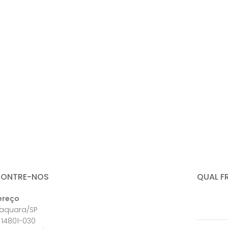
CONTRE-NOS
QUAL F
ereço
raquara/SP
 14801-030