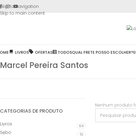
FRETE GR
Skip to navigation
Skip to main content
OME
LIVROS
OFERTAS
TODOS
QUAL FRETE POSSO ESCOLHER?
E
Marcel Pereira Santos
Nenhum produto fo
CATEGORIAS DE PRODUTO
Livros
64
Sebo
51