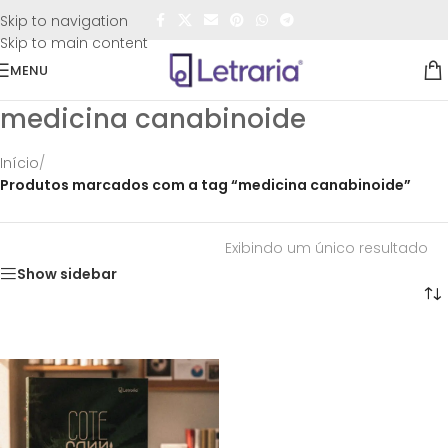
FRETE GRÁTIS
para todo o Brasil nas compras
acima de
Skip to navigation
R$50,00
Skip to main content
MENU
medicina canabinoide
Início
/
Produtos marcados com a tag “medicina canabinoide”
Exibindo um único resultado
Show sidebar