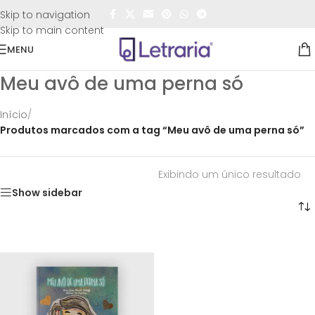
FRETE GRÁTIS
para todo o Brasil nas compras
acima de
Skip to navigation
R$50,00
Skip to main content
MENU
Meu avô de uma perna só
Início
/
Produtos marcados com a tag “Meu avô de uma perna só”
Exibindo um único resultado
Show sidebar