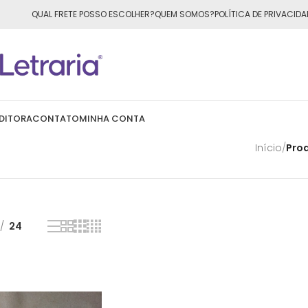
ÁTIS
para todo o Brasil nas compras
acima de R$50,00
QUAL FRETE POSSO ESCOLHER?
QUEM SOMOS?
POLÍTICA DE PRIVACIDA
DITORA
CONTATO
MINHA CONTA
Início
/
Pro
24