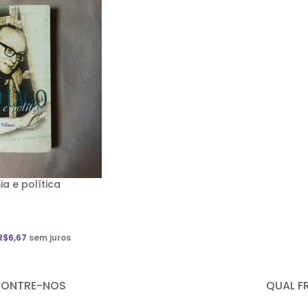
a e política
R$
6,67
sem juros
CONTRE-NOS
QUAL F