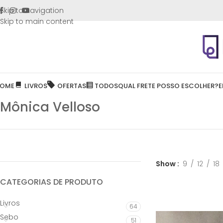
FRETE GR
Skip to navigation
Skip to main content
OME
LIVROS
OFERTAS
TODOS
QUAL FRETE POSSO ESCOLHER?
E
Mônica Velloso
Show
9
12
18
CATEGORIAS DE PRODUTO
Livros
64
Sebo
51