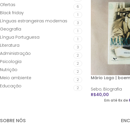
Ofertas
6
Black friday
1
Línguas estrangeiras modernas
3
Geografia
1
Língua Portuguesa
1
Literatura
3
Administração
2
Psicologia
2
Nutrição
2
Meio ambiente
Mário Lago | boemi
2
Educação
2
Sebo
,
Biografia
R$
40,00
Em até 6x de
SOBRE NÓS
EN