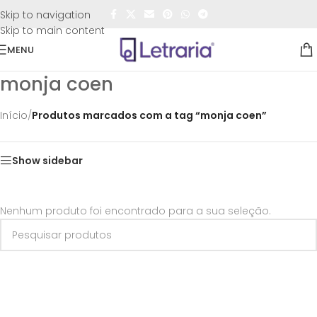
FRETE GRÁTIS
para todo o Brasil nas compras
acima de
Skip to navigation
R$50,00
Skip to main content
MENU
monja coen
Início
/
Produtos marcados com a tag “monja coen”
Show sidebar
Nenhum produto foi encontrado para a sua seleção.