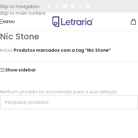
FRETE GRÁTIS
para todo o Brasil nas compras
acima de
Skip to navigation
R$50,00
Skip to main content
MENU
Nic Stone
Início
/
Produtos marcados com a tag “Nic Stone”
Show sidebar
Nenhum produto foi encontrado para a sua seleção.