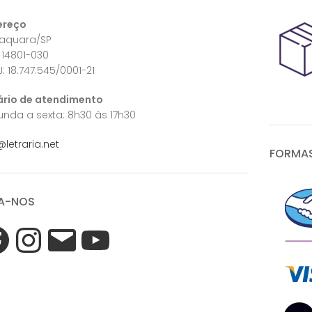
ereço
raquara/SP
 14801-030
: 18.747.545/0001-21
ário de atendimento
nda a sexta: 8h30 às 17h30
@letraria.net
FORMAS
A-NOS