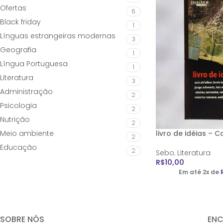
Ofertas
6
Black friday
1
Línguas estrangeiras modernas
3
Geografia
1
Língua Portuguesa
1
Literatura
3
Administração
2
Psicologia
2
Nutrição
2
Meio ambiente
livro de idéias – 
2
Educação
2
Sebo
,
Literatura
R$
10,00
Em até 2x de
SOBRE NÓS
EN