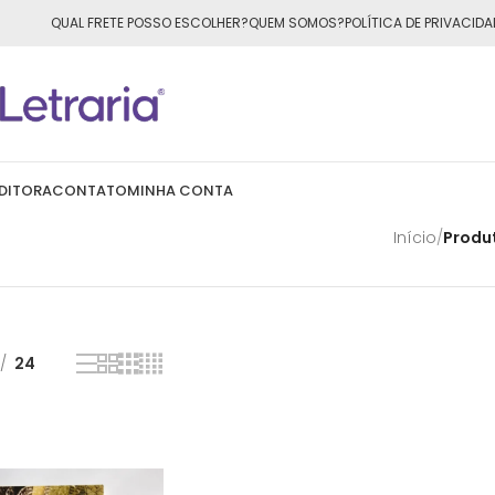
ÁTIS
para todo o Brasil nas compras
acima de R$50,00
QUAL FRETE POSSO ESCOLHER?
QUEM SOMOS?
POLÍTICA DE PRIVACIDA
DITORA
CONTATO
MINHA CONTA
Início
/
Produ
24