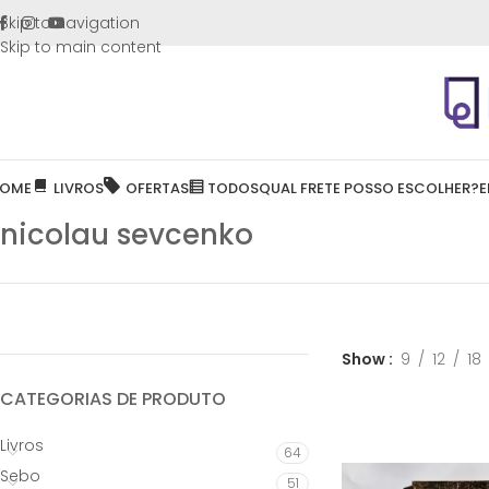
FRETE GR
Skip to navigation
Skip to main content
OME
LIVROS
OFERTAS
TODOS
QUAL FRETE POSSO ESCOLHER?
E
nicolau sevcenko
Show
9
12
18
CATEGORIAS DE PRODUTO
Livros
64
Sebo
51