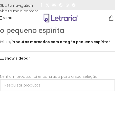
FRETE GRÁTIS
para todo o Brasil nas compras
acima de
Skip to navigation
R$50,00
Skip to main content
MENU
o pequeno espírita
Início
/
Produtos marcados com a tag “o pequeno espírita”
Show sidebar
Nenhum produto foi encontrado para a sua seleção.