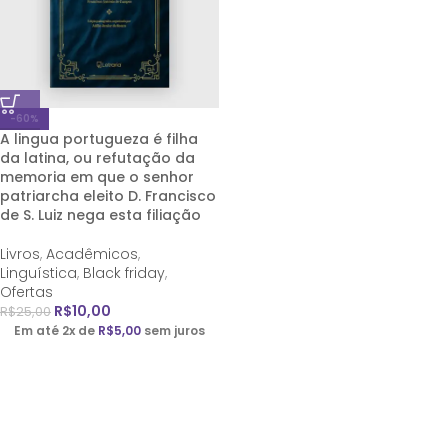
-60%
A lingua portugueza é filha
da latina, ou refutação da
memoria em que o senhor
patriarcha eleito D. Francisco
de S. Luiz nega esta filiação
Livros
,
Acadêmicos
,
Linguística
,
Black friday
,
Ofertas
R$
10,00
R$
25,00
Em até 2x de
R$
5,00
sem juros