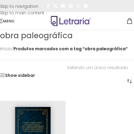
FRETE GRÁTIS
para todo o Brasil nas compras
acima de
Skip to navigation
R$50,00
Skip to main content
MENU
obra paleográfica
Início
/
Produtos marcados com a tag “obra paleográfica”
Exibindo um único resultado
Show sidebar