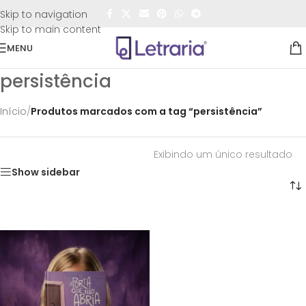
FRETE GRÁTIS
para todo o Brasil nas compras
acima de
Skip to navigation
R$50,00
Skip to main content
MENU
persistência
Início
/
Produtos marcados com a tag “persistência”
Exibindo um único resultado
Show sidebar