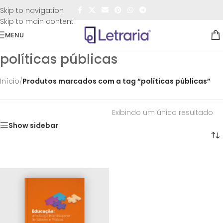
FRETE GRÁTIS
para todo o Brasil nas compras
acima de
Skip to navigation
R$50,00
Skip to main content
MENU
políticas públicas
Início
/
Produtos marcados com a tag “políticas públicas”
Exibindo um único resultado
Show sidebar