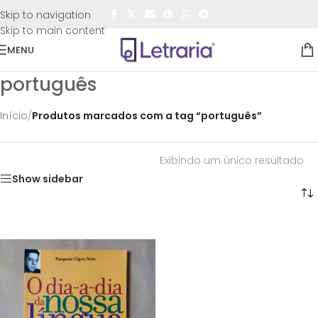
FRETE GRÁTIS
para todo o Brasil nas compras
acima de
Skip to navigation
R$50,00
Skip to main content
MENU
português
Início
/
Produtos marcados com a tag “português”
Exibindo um único resultado
Show sidebar