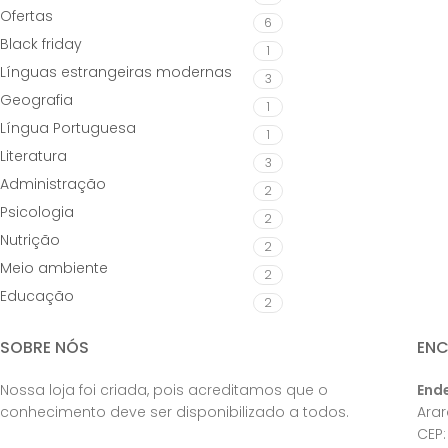
Ofertas
6
Black friday
1
Línguas estrangeiras modernas
3
Geografia
1
Língua Portuguesa
1
Literatura
3
Administração
2
Psicologia
2
Nutrição
2
Meio ambiente
2
Educação
2
SOBRE NÓS
EN
Nossa loja foi criada, pois acreditamos que o
End
conhecimento deve ser disponibilizado a todos.
Ara
CEP: