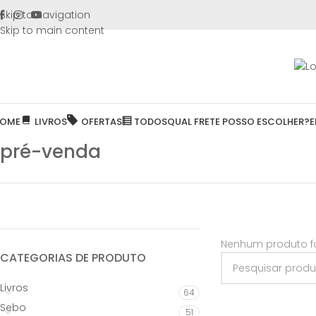
FRETE GR
Skip to navigation
Skip to main content
OME
LIVROS
OFERTAS
TODOS
QUAL FRETE POSSO ESCOLHER?
E
pré-venda
Nenhum produto fo
CATEGORIAS DE PRODUTO
Livros
64
Sebo
51