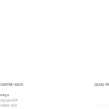
CONTRE-NOS
QUAL F
ereço
raquara/SP
 14801-030