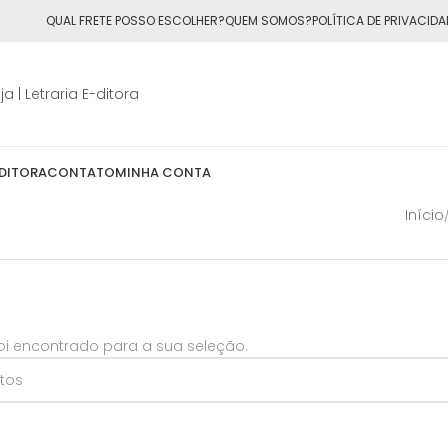
ÁTIS
para todo o Brasil nas compras
acima de R$50,00
QUAL FRETE POSSO ESCOLHER?
QUEM SOMOS?
POLÍTICA DE PRIVACIDA
DITORA
CONTATO
MINHA CONTA
Início
i encontrado para a sua seleção.