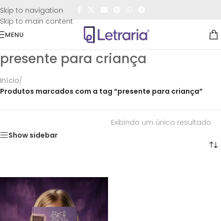
FRETE GRÁTIS
para todo o Brasil nas compras
acima de
Skip to navigation
R$50,00
Skip to main content
MENU
presente para criança
Início
/
Produtos marcados com a tag “presente para criança”
Exibindo um único resultado
Show sidebar