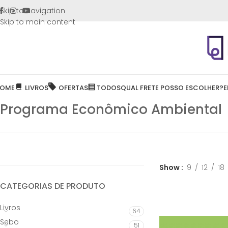
FRETE GR
Skip to navigation
Skip to main content
OME
LIVROS
OFERTAS
TODOS
QUAL FRETE POSSO ESCOLHER?
E
Programa Econômico Ambiental
Show
9
12
18
CATEGORIAS DE PRODUTO
Livros
64
Sebo
51