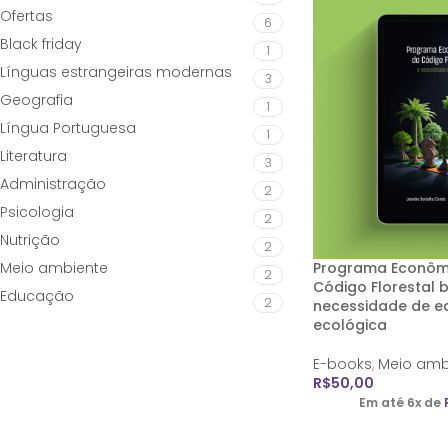
Ofertas
6
Black friday
1
Línguas estrangeiras modernas
3
Geografia
1
Língua Portuguesa
1
Literatura
3
Administração
2
Psicologia
2
Nutrição
2
Meio ambiente
Programa Econôm
2
Código Florestal br
Educação
2
necessidade de eq
ecológica
E-books
,
Meio amb
R$
50,00
Em até 6x de