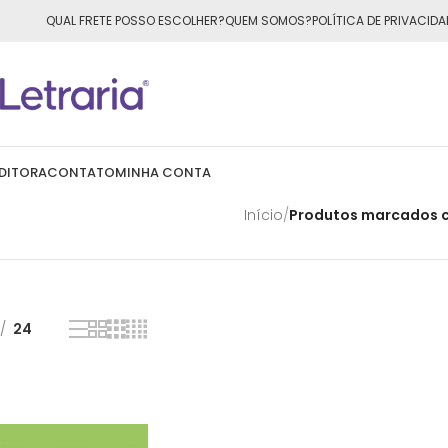
ÁTIS
para todo o Brasil nas compras
acima de R$50,00
QUAL FRETE POSSO ESCOLHER?
QUEM SOMOS?
POLÍTICA DE PRIVACIDA
DITORA
CONTATO
MINHA CONTA
Início
/
Produtos marcados c
24