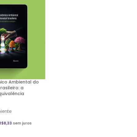
ico Ambiental do
asileiro: a
uivalência
iente
R$
8,33
sem juros