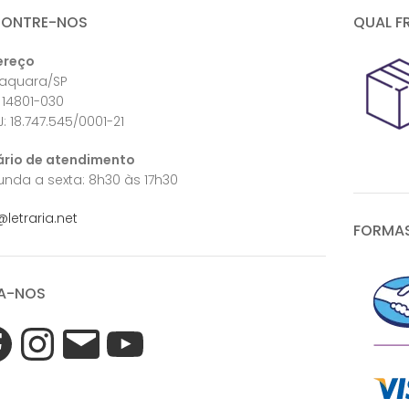
CONTRE-NOS
QUAL F
ereço
raquara/SP
 14801-030
: 18.747.545/0001-21
ário de atendimento
nda a sexta: 8h30 às 17h30
@letraria.net
FORMAS
A-NOS