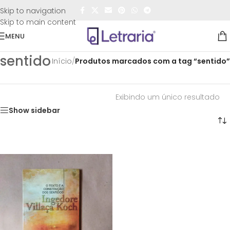
FRETE GRÁTIS
para todo o Brasil nas compras
acima de
Skip to navigation
R$50,00
Skip to main content
MENU
sentido
Início
/
Produtos marcados com a tag “sentido”
Exibindo um único resultado
Show sidebar