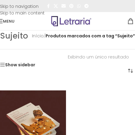
FRETE GRÁTIS
para todo o Brasil nas compras
acima de
Skip to navigation
R$50,00
Skip to main content
MENU
Sujeito
Início
/
Produtos marcados com a tag “Sujeito”
Exibindo um único resultado
Show sidebar