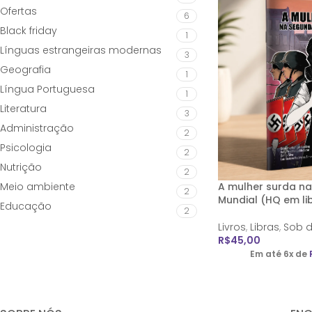
Ofertas
6
Black friday
1
Línguas estrangeiras modernas
3
Geografia
1
Língua Portuguesa
1
Literatura
3
Administração
2
Psicologia
2
Nutrição
2
Meio ambiente
A mulher surda n
2
Mundial (HQ em li
Educação
2
Livros
,
Libras
,
Sob 
R$
45,00
Em até 6x de