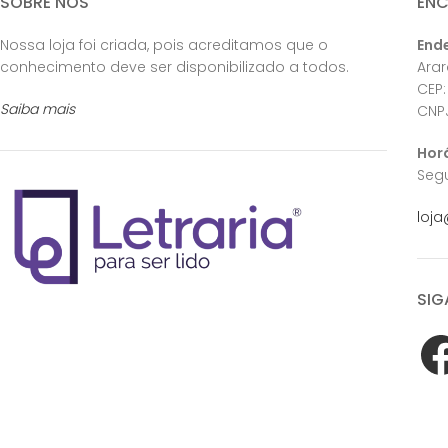
SOBRE NÓS
EN
Nossa loja foi criada, pois acreditamos que o
End
conhecimento deve ser disponibilizado a todos.
Ara
CEP:
Saiba mais
CNPJ
Hor
Segu
loja
SIG