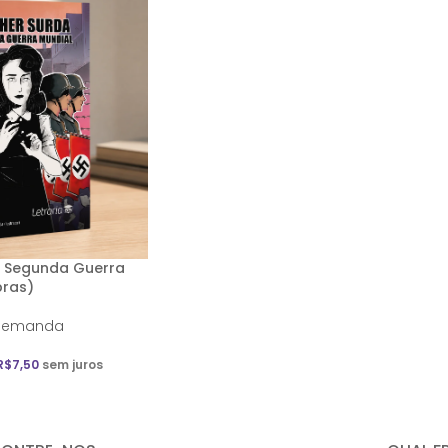
a Segunda Guerra
bras)
demanda
R$
7,50
sem juros