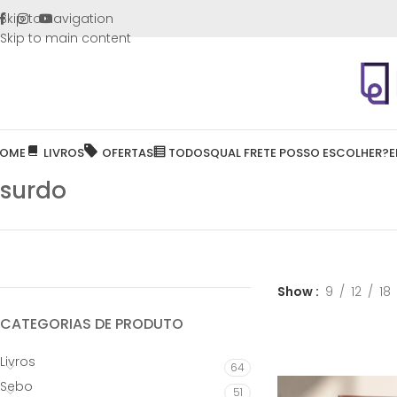
FRETE GR
Skip to navigation
Skip to main content
OME
LIVROS
OFERTAS
TODOS
QUAL FRETE POSSO ESCOLHER?
E
surdo
Show
9
12
18
CATEGORIAS DE PRODUTO
Livros
64
Sebo
51