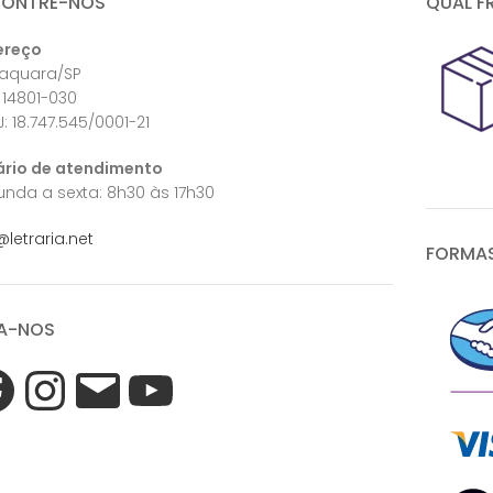
CONTRE-NOS
QUAL F
ereço
raquara/SP
 14801-030
: 18.747.545/0001-21
ário de atendimento
nda a sexta: 8h30 às 17h30
@letraria.net
FORMAS
A-NOS