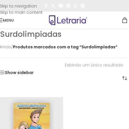
FRETE GRÁTIS
para todo o Brasil nas compras
acima de
Skip to navigation
R$50,00
Skip to main content
MENU
Surdolimpíadas
Início
/
Produtos marcados com a tag “Surdolimpíadas”
Exibindo um único resultado
Show sidebar