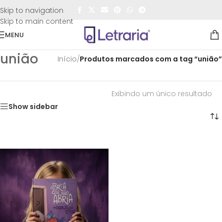
FRETE GRÁTIS
para todo o Brasil nas compras
acima de
Skip to navigation
R$50,00
Skip to main content
MENU
união
Início
/
Produtos marcados com a tag “união”
Exibindo um único resultado
Show sidebar