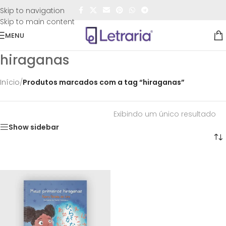
FRETE GRÁTIS
para todo o Brasil nas compras
acima de
Skip to navigation
R$50,00
Skip to main content
MENU
hiraganas
Início
/
Produtos marcados com a tag “hiraganas”
Exibindo um único resultado
Show sidebar