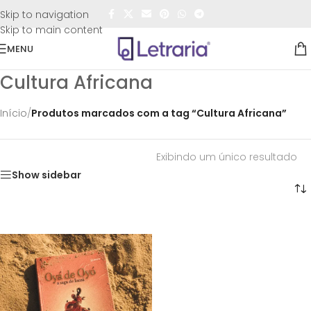
FRETE GRÁTIS
para todo o Brasil nas compras
acima de
Skip to navigation
R$50,00
Skip to main content
MENU
Cultura Africana
Início
/
Produtos marcados com a tag “Cultura Africana”
Exibindo um único resultado
Show sidebar