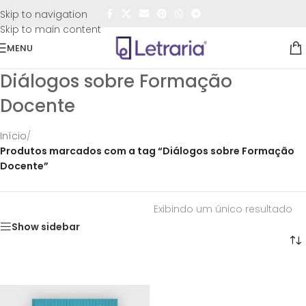
FRETE GRÁTIS
para todo o Brasil nas compras
acima de
Skip to navigation
R$50,00
Skip to main content
MENU
Diálogos sobre Formação
Docente
Início
/
Produtos marcados com a tag “Diálogos sobre Formação
Docente”
Exibindo um único resultado
Show sidebar