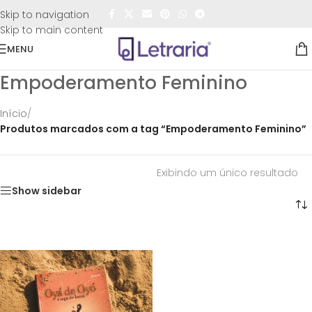
FRETE GRÁTIS
para todo o Brasil nas compras
acima de
Skip to navigation
R$50,00
Skip to main content
MENU
Empoderamento Feminino
Início
/
Produtos marcados com a tag “Empoderamento Feminino”
Exibindo um único resultado
Show sidebar