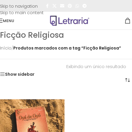
FRETE GRÁTIS
para todo o Brasil nas compras
acima de
Skip to navigation
R$50,00
Skip to main content
MENU
Ficção Religiosa
Início
/
Produtos marcados com a tag “Ficção Religiosa”
Exibindo um único resultado
Show sidebar