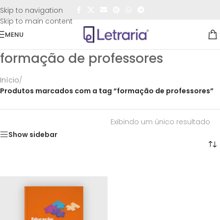
FRETE GRÁTIS
para todo o Brasil nas compras
acima de
Skip to navigation
R$50,00
Skip to main content
MENU
formação de professores
Início
/
Produtos marcados com a tag “formação de professores”
Exibindo um único resultado
Show sidebar