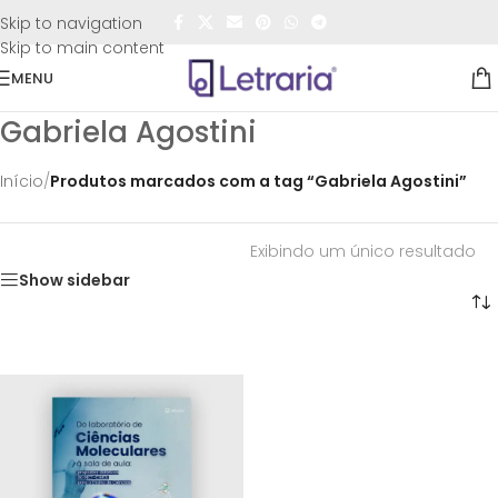
FRETE GRÁTIS
para todo o Brasil nas compras
acima de
Skip to navigation
R$50,00
Skip to main content
MENU
Gabriela Agostini
Início
/
Produtos marcados com a tag “Gabriela Agostini”
Exibindo um único resultado
Show sidebar