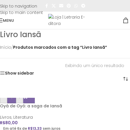
FRETE GRÁTIS
para todo o Brasil nas compras
acima de
Skip to navigation
R$50,00
Skip to main content
MENU
Livro Iansã
Início
/
Produtos marcados com a tag “Livro Iansã”
Exibindo um único resultado
Show sidebar
-
+
Oyá de Oyó: a saga de Iansã
Livros
,
Literatura
R$
80,00
Em até 6x de
R$
13,33
sem juros