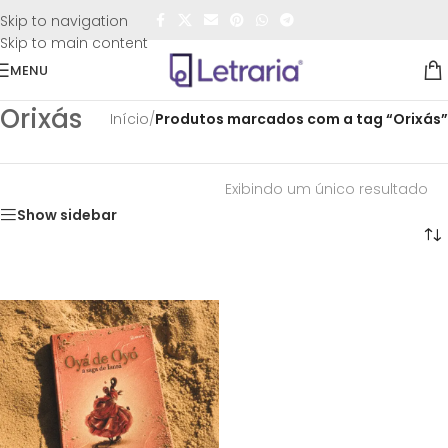
FRETE GRÁTIS
para todo o Brasil nas compras
acima de
Skip to navigation
R$50,00
Skip to main content
MENU
Orixás
Início
/
Produtos marcados com a tag “Orixás”
Exibindo um único resultado
Show sidebar