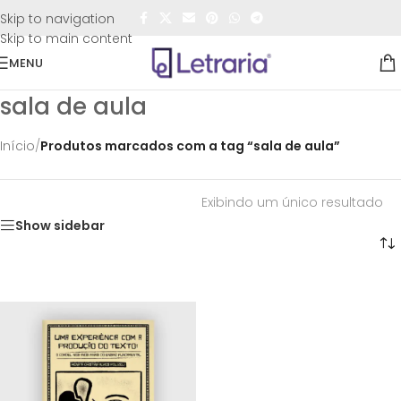
FRETE GRÁTIS
para todo o Brasil nas compras
acima de
Skip to navigation
R$50,00
Skip to main content
MENU
sala de aula
Início
/
Produtos marcados com a tag “sala de aula”
Exibindo um único resultado
Show sidebar