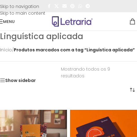
FRETE GRÁTIS
para todo o Brasil nas compras
acima de
Skip to navigation
R$50,00
Skip to main content
MENU
Linguística aplicada
Início
/
Produtos marcados com a tag “Linguística aplicada”
Mostrando todos os 9
resultados
Show sidebar