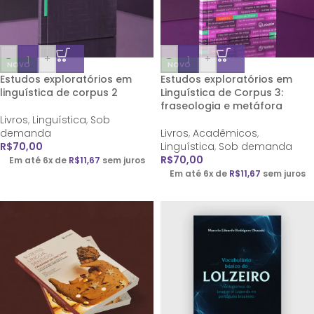
-
+
-
+
NOVO
NOVO
Estudos exploratórios em
Estudos exploratórios em
linguística de corpus 2
Linguística de Corpus 3:
fraseologia e metáfora
Livros
,
Linguística
,
Sob
demanda
Livros
,
Acadêmicos
,
R$
70,00
Linguística
,
Sob demanda
R$
70,00
Em até 6x de
R$
11,67
sem juros
Em até 6x de
R$
11,67
sem juros