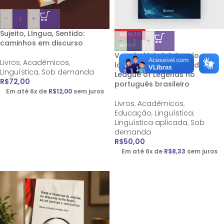
-
+
Sujeito, Língua, Sentido:
EM ALTA
-
+
caminhos em discurso
NOVO
Vocabulário básico do
Livros
,
Acadêmicos
,
lolzeiro: neologismos do
Linguística
,
Sob demanda
League of Legends no
R$
72,00
português brasileiro
Em até 6x de
R$
12,00
sem juros
Livros
,
Acadêmicos
,
Educação
,
Linguística
,
Linguística aplicada
,
Sob
demanda
R$
50,00
Em até 6x de
R$
8,33
sem juros