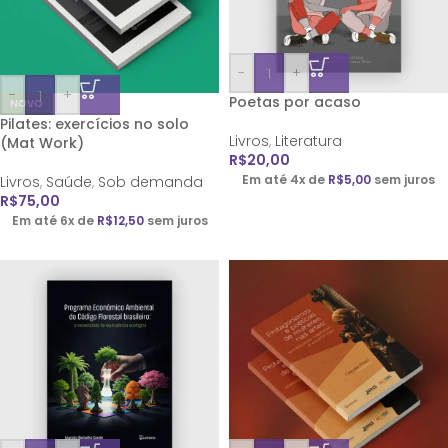
-
+
-
+
Poetas por acaso
NOVO
Pilates: exercícios no solo
Livros
,
Literatura
(Mat Work)
R$
20,00
Em até 4x de
R$
5,00
sem juros
Livros
,
Saúde
,
Sob demanda
R$
75,00
Em até 6x de
R$
12,50
sem juros