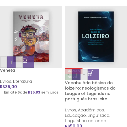
-
+
Veneta
EM ALTA
-
+
NOVO
Livros
,
Literatura
Vocabulário básico do
R$
35,00
lolzeiro: neologismos do
Em até 6x de
R$
5,83
sem juros
League of Legends no
português brasileiro
Livros
,
Acadêmicos
,
Educação
,
Linguística
,
Linguística aplicada
R$
50,00