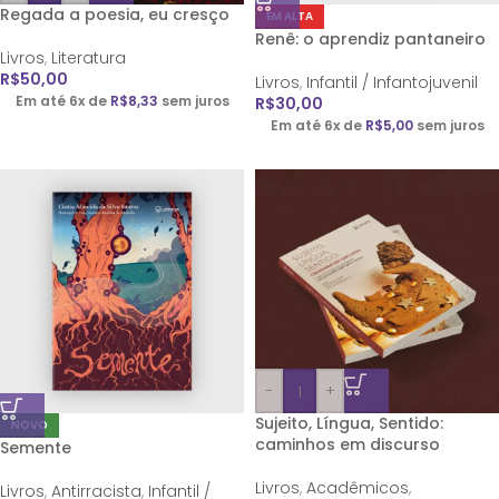
Regada a poesia, eu cresço
EM ALTA
Renê: o aprendiz pantaneiro
Livros
,
Literatura
R$
50,00
Livros
,
Infantil / Infantojuvenil
Em até 6x de
R$
8,33
sem juros
R$
30,00
Em até 6x de
R$
5,00
sem juros
-
+
Sujeito, Língua, Sentido:
NOVO
caminhos em discurso
Semente
Livros
,
Acadêmicos
,
Livros
,
Antirracista
,
Infantil /