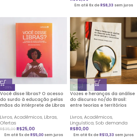
Em até 6x de
R$
8,33
sem juros
-
+
-29%
NOVO
Você disse libras? O acesso
Vozes e heranças da análise
do surdo à educação pelas
do discurso no/do Brasil:
mãos do intérprete de Libras
entre teorias e territórios
Livros
,
Acadêmicos
,
Libras
,
Livros
,
Acadêmicos
,
Ofertas
Linguística
,
Sob demanda
R$
25,00
R$
80,00
R$
35,00
Em até 5x de
R$
5,00
sem juros
Em até 6x de
R$
13,33
sem juros