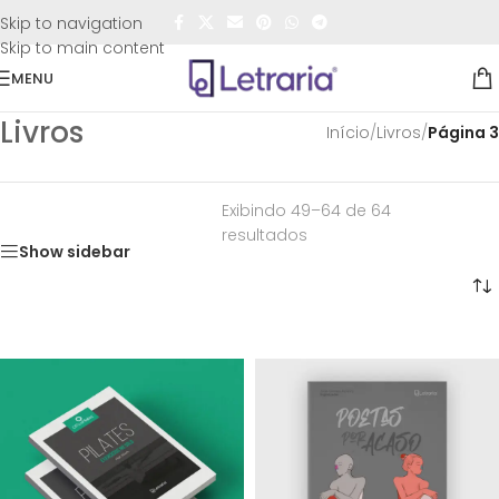
FRETE GRÁTIS
para todo o Brasil nas compras
acima de
Skip to navigation
R$50,00
Skip to main content
MENU
Livros
Início
/
Livros
/
Página 3
Exibindo 49–64 de 64
resultados
Show sidebar