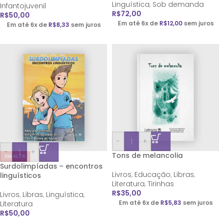
Linguística
,
Sob demanda
Infantojuvenil
R$
72,00
R$
50,00
Em até 6x de
R$
12,00
sem juros
Em até 6x de
R$
8,33
sem juros
-
+
-
+
Tons de melancolia
EM ALTA
Surdolimpíadas – encontros
Livros
,
Educação
,
Libras
,
linguísticos
Literatura
,
Tirinhas
R$
35,00
Livros
,
Libras
,
Linguística
,
Em até 6x de
R$
5,83
sem juros
Literatura
R$
50,00